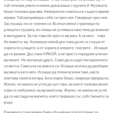
той толкова умело и нежно докосваше струните й. Музиката
беше толкова красива. Невероятно семпла и в същото време
игрива. Той разкриваше себе си чрез нея. Говореше чрез нея.
Заслушаш ли се-пленен си. Всички онези странници по
улицата слушаха, но сякаш не успяваха наистина да вникнат
в мелодията. За тях това бе просто музика. А за него… това
бе животът му. Копнееше някой ден това да не се слуша от
хората по улиците, а от хората в оперите, театрите… Искаше
да се развие. Да стане НЯКОЙ, а не просто поредния уличен
музикант. Не желаеше друго. Само да осъществи едничката
си мечта. Смисъла на живота си. Искаше всички да разберат
музиката като него. Искаше да плени всички така, както
опитоми своята китара. Безспорно беше, свиреше прекрасно.
Жалко, че никога не успя да чуе това, на което толкова много
хора се любуваха-на музиката му. Жалко, че никога не успя
да се наслади на магията, която твореше със собствените си
ръце..
В момента това момче бива обучавано и подготвяно за