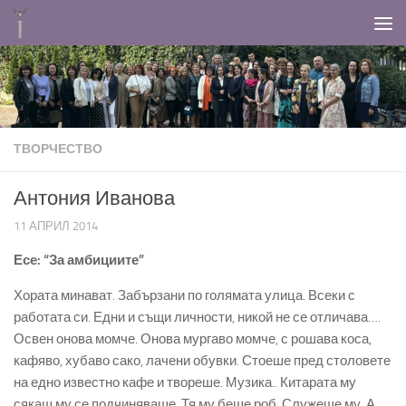
Към съдържанието
ТВОРЧЕСТВО
Антония Иванова
11 АПРИЛ 2014
Есе: “За амбициите”
Хората минават. Забързани по голямата улица. Всеки с
работата си. Едни и същи личности, никой не се отличава….
Освен онова момче. Онова мургаво момче, с рошава коса,
кафяво, хубаво сако, лачени обувки. Стоеше пред столовете
на едно известно кафе и твореше. Музика.. Китарата му
сякаш му се подчиняваше. Тя му беше роб. Служеше му. А