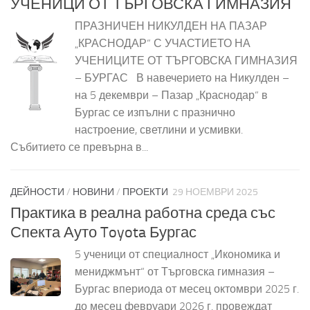
УЧЕНИЦИ ОТ ТЪРГОВСКА ГИМНАЗИЯ
ПРАЗНИЧЕН НИКУЛДЕН НА ПАЗАР
„КРАСНОДАР“ С УЧАСТИЕТО НА
УЧЕНИЦИТЕ ОТ ТЪРГОВСКА ГИМНАЗИЯ
– БУРГАС В навечерието на Никулден –
на 5 декември – Пазар „Краснодар“ в
Бургас се изпълни с празнично
настроение, светлини и усмивки.
Събитието се превърна в...
ДЕЙНОСТИ
/
НОВИНИ
/
ПРОЕКТИ
29 НОЕМВРИ 2025
Практика в реална работна среда със
Спекта Ауто Toyota Бургас
5 ученици от специалност „Икономика и
мениджмънт“ от Търговска гимназия –
Бургас впериода от месец октомври 2025 г.
до месец февруари 2026 г. провеждат