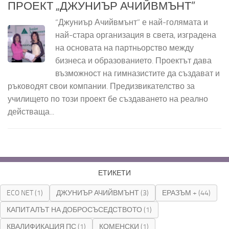
ПРОЕКТ „ДЖУНИЪР АЧИЙВМЪНТ”
“Джуниър Ачийвмънт” е най-голямата и
най-стара организация в света, изградена
на основата на партньорство между
бизнеса и образованието. Проектът дава
възможност на гимназистите да създават и
ръководят свои компании. Предизвикателство за
училището по този проект бе създаването на реално
действаща...
ЕТИКЕТИ
ECO NET
(1)
ДЖУНИЪР АЧИЙВМЪНТ
(3)
ЕРАЗЪМ +
(44)
КАПИТАЛЪТ НА ДОБРОСЪСЕДСТВОТО
(1)
КВАЛИФИКАЦИЯ ПС
(1)
КОМЕНСКИ
(1)