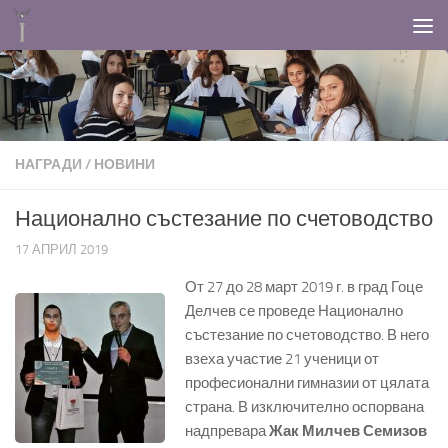
Към съдържанието
НАГРАДИ
/
НОВИНИ
Национално състезание по счетоводство
17 АПРИЛ 2019
От 27 до 28 март 2019 г. в град Гоце
Делчев се проведе Национално
състезание по счетоводство. В него
взеха участие 21 ученици от
професионални гимназии от цялата
страна. В изключително оспорвана
надпревара
Жак Милчев Семизов