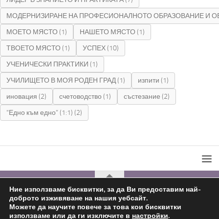
МОДЕРНИЗИРАНЕ НА ПРОФЕСИОНАЛНОТО ОБРАЗОВАНИЕ И О
МОЕТО МЯСТО
(1)
НАШЕТО МЯСТО
(1)
ТВОЕТО МЯСТО
(1)
УСПЕХ
(10)
УЧЕНИЧЕСКИ ПРАКТИКИ
(1)
УЧИЛИЩЕТО В МОЯ РОДЕН ГРАД
(1)
изпити
(1)
иновация
(2)
счетоводство
(1)
състезание
(2)
“Едно към едно” (1:1)
(2)
Ние използваме бисквитки, за да Ви предоставим най-
доброто изживяване на нашия уебсайт.
С подкрепата на
Николай Комнев
2019 - 2026
Можете да научите повече за това кои бисквитки
използваме или да ги изключите в
настройки
.