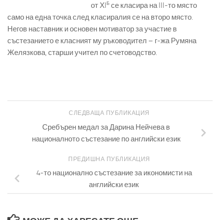
Б
от ХI
се класира на III-то място
само на една точка след класиралия се на второ място.
Негов наставник и основен мотиватор за участие в
състезанието е класният му ръководител – г-жа Румяна
Желязкова, старши учител по счетоводство.
СЛЕДВАЩА ПУБЛИКАЦИЯ
Сребърен медал за Дарина Нейчева в
националното състезание по английски език
ПРЕДИШНА ПУБЛИКАЦИЯ
4-то национално състезание за икономисти на
английски език