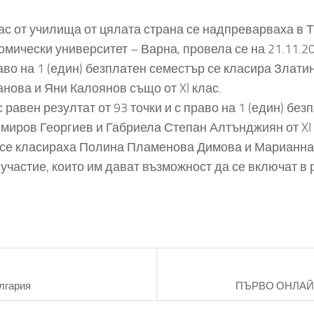
клас от училища от цялата страна се надпреварваха 
мически университет – Варна, провела се на 21.11.20
аво на 1 (един) безплатен семестър се класира Златин
ова и Яни Калоянов също от XI клас.
 равен резултат от 93 точки и с право на 1 (един) бе
миров Георгиев и Габриела Степан Алтънджиян от XI к
ър се класираха Полина Пламенова Димова и Марианна
участие, които им дават възможност да се включат в
лгария
ПЪРВО ОНЛАЙ