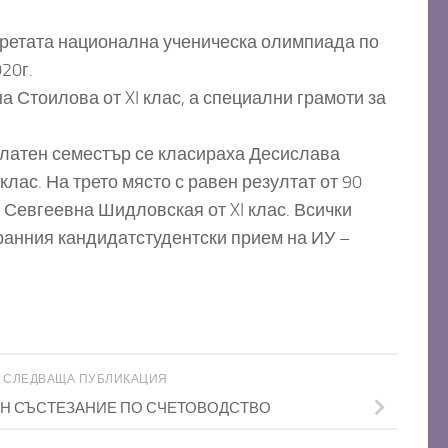
в Третата национална ученическа олимпиада по
20г.
а Стоилова от XI клас, а специални грамоти за
зплатен семестър се класираха Десислава
лас. На трето място с равен резултат от 90
 Севгеевна Шидловская от XI клас. Всички
 ранния кандидатстудентски прием на ИУ –
СЛЕДВАЩА ПУБЛИКАЦИЯ
Н СЪСТЕЗАНИЕ ПО СЧЕТОВОДСТВО