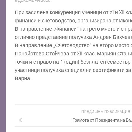
3 ДЕКЕМВРИ 2020
При засилена конкуренция ученици от XI и XII 
финанси и счетоводство, организирана от Иконо
В направление „Финанси“ на трето място и с пр
отлично представяне получиха Андрея Бахчеван
В направление „Счетоводство“ на второ място с
Панайотова Стойчева от XII клас, Мариян Стани
точки и с право на 1 (един) безплатен семест
участници получиха специални сертификати за 
Варна.
ПРЕДИШНА ПУБЛИКАЦИЯ
Грамота от Президента на Бъ