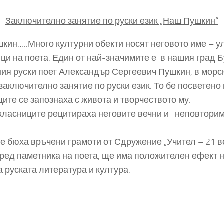
Заключително занятие по руски език „Наш Пушкин“
ин…..Много културни обекти носят неговото име – у
ци на поета. Един от най-значимите е в нашия град Б
ия руски поет Александър Сергеевич Пушкин, в морск
заключително занятие по руски език. То бе посветено 
ите се запознаха с живота и творчеството му.
класниците рецитираха неговите вечни и неповторим
е бюха връчени грамоти от Сдружение „Учител – 21 ве
пред паметника на поета, ще има положителен ефект н
 руската литература и култура.