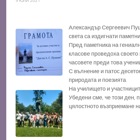
9 ЮЛИ 2021
Александър Сергеевич Пушк
света са издигнати паметни
Пред паметника на гениалн
класове проведоха своето 
часовете преди това учениц
С вълнение и патос десето
природата и поезията.
На училището и участницит
Убедени сме, че този ден, 
цялостното възприемане на