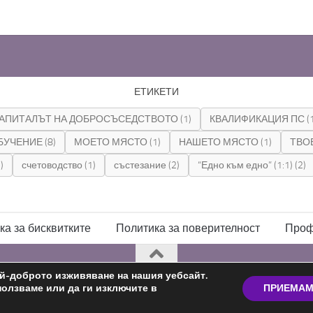
ЕТИКЕТИ
АПИТАЛЪТ НА ДОБРОСЪСЕДСТВОТО
(1)
КВАЛИФИКАЦИЯ ПС
(
БУЧЕНИЕ
(8)
МОЕТО МЯСТО
(1)
НАШЕТО МЯСТО
(1)
ТВО
)
счетоводство
(1)
състезание
(2)
“Едно към едно” (1:1)
(2)
ка за бисквитките
Политика за поверителност
Проф
ай-доброто изживяване на нашия уебсайт.
ползваме или да ги изключите в
ПРИЕМА