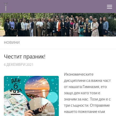
Към съдържанието
НОВИНИ
Честит празник!
6 ДЕКЕМВРИ 2021
Икономическите
дисциплини са важна част
от нашата Гимназия, ето
защо ден като този е
значим за нас. Този ден е с
три същности. Отправяме
нашето пожелание към