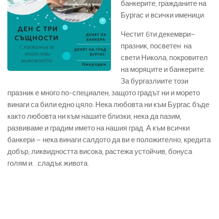
банкерите, гражданите на
Бургас и всички именици.
Честит 6ти декември–
празник, посветен на
свети Никола, покровител
на моряците и банкерите.
За бургазлиите този
празник е много по-специален, защото градът ни и морето
винаги са били едно цяло. Нека любовта ни към Бургас бъде
както любовта ни към нашите близки, нека да пазим,
развиваме и градим името на нашия град. А към всички
банкери – нека винаги салдото да ви е положително, кредита
добър, ликвидността висока, растежа устойчив, бонуса
голям и…сладък живота.