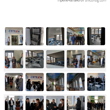
Препечатано от uniconbg.com