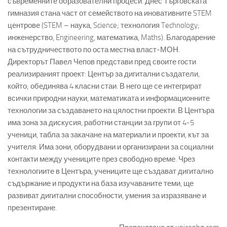
съвременните образователни процеси. Днес Търговската
гимназия стана част от семейството на иновативните STEM
центрове (STEM – наука, Science; технология Technology;
инженерство, Engineering, математика, Maths). Благодарение
на сътрудничеството по оста местна власт-МОН.
Директорът Павел Чепов представи пред своите гости
реализираният проект: Център за дигитални създатели,
който; обединява 4 класни стаи. В него ще се интегрират
всички природни науки, математиката и информационните
технологии за създаването на цялостни проекти. В Центъра
има зона за дискусия, работни станции за групи от 4-5
ученици, табла за закачане на материали и проекти, кът за
учителя. Има зони, оборудвани и организирани за социални
контакти между учениците през свободно време. Чрез
технологиите в Центъра, учениците ще създават дигитално
съдържание и продукти на база изучаваните теми, ще
развиват дигитални способности, умения за изразяване и
презентиране.