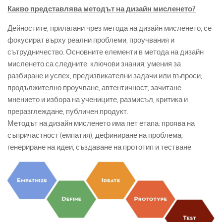
Какво представлява методът на дизайн мисленето?
Дейностите, прилагани чрез метода на дизайн мисленето, се
фокусират върху реални проблеми, проучвания и
сътрудничество. Основните елементи в метода на дизайн
мисленето са следните: ключови знания, умения за
разбиране и успех, предизвикателни задачи или въпроси,
продължително проучване, автентичност, зачитане
мнението и избора на учениците, размисъл, критика и
преразглеждане, публичен продукт.
Методът на дизайн мисленето има пет етапа: проява на
съпричастност (емпатия), дефиниране на проблема,
генериране на идеи, създаване на прототип и тестване.