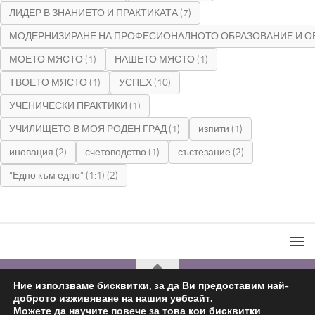
ЛИДЕР В ЗНАНИЕТО И ПРАКТИКАТА
(7)
МОДЕРНИЗИРАНЕ НА ПРОФЕСИОНАЛНОТО ОБРАЗОВАНИЕ И О
МОЕТО МЯСТО
(1)
НАШЕТО МЯСТО
(1)
ТВОЕТО МЯСТО
(1)
УСПЕХ
(10)
УЧЕНИЧЕСКИ ПРАКТИКИ
(1)
УЧИЛИЩЕТО В МОЯ РОДЕН ГРАД
(1)
изпити
(1)
иновация
(2)
счетоводство
(1)
състезание
(2)
“Едно към едно” (1:1)
(2)
Ние използваме бисквитки, за да Ви предоставим най-
доброто изживяване на нашия уебсайт.
С подкрепата на
Николай Комнев
2019 - 2026
Можете да научите повече за това кои бисквитки