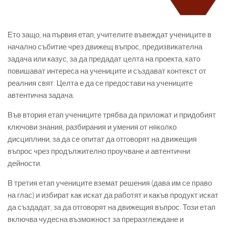
Ето защо, на първия етап, учителите въвеждат учениците в
начално събитие чрез движещ въпрос, предизвикателна
задача или казус, за да предадат целта на проекта, като
повишават интереса на учениците и създават контекст от
реалния свят. Целта е да се предостави на учениците
автентична задача.
Във втория етап учениците трябва да приложат и придобият
ключови знания, разбирания и умения от няколко
дисциплини, за да се опитат да отговорят на движещия
въпрос чрез продължително проучване и автентични
дейности.
В третия етап учениците вземат решения (дава им се право
на глас) и избират как искат да работят и какъв продукт искат
да създадат, за да отговорят на движещия въпрос. Този етап
включва чудесна възможност за преразглеждане и