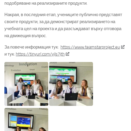
подобряване на реализираните продукти.
Накрая, в последния етап, учениците публично представят
своите продукти, за да демонстрират реализирането на
учебната цел на проекта и да разсъждават върху отговора
на движещия въпрос.
За повече информация тук:
https://www.teamstarproject.eu
и тук:
https://tinyurl.com/yjls7jth