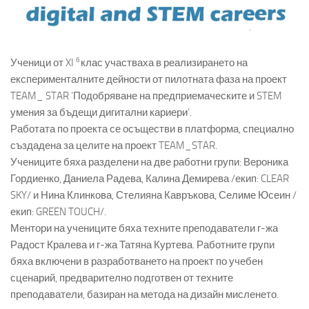
б
Ученици от XI
клас участваха в реализирането на
експерименталните дейности от пилотната фаза на проект
TEAM_ STAR ‘Подобряване на предприемаческите и STEM
умения за бъдещи дигитални кариери’.
Работата по проекта се осъществи в платформа, специално
създадена за целите на проект TEAM_STAR.
Учениците бяха разделени на две работни групи: Вероника
Гордиенко, Даниела Радева, Калина Демирева /екип: CLEAR
SKY/ и Нина Клинкова, Стелияна Кавръкова, Селиме Юсеин /
екип: GREEN TOUCH/.
Ментори на учениците бяха техните преподаватели г-жа
Радост Кралева и г-жа Татяна Куртева. Работните групи
бяха включени в разработването на проект по учебен
сценарий, предварително подготвен от техните
преподаватели, базиран на метода на дизайн мисленето.