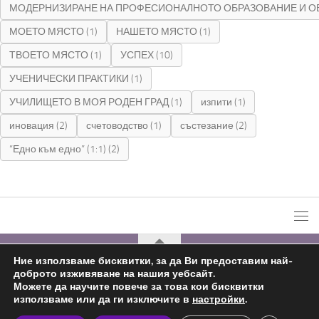
МОДЕРНИЗИРАНЕ НА ПРОФЕСИОНАЛНОТО ОБРАЗОВАНИЕ И О
МОЕТО МЯСТО
(1)
НАШЕТО МЯСТО
(1)
ТВОЕТО МЯСТО
(1)
УСПЕХ
(10)
УЧЕНИЧЕСКИ ПРАКТИКИ
(1)
УЧИЛИЩЕТО В МОЯ РОДЕН ГРАД
(1)
изпити
(1)
иновация
(2)
счетоводство
(1)
състезание
(2)
“Едно към едно” (1:1)
(2)
Ние използваме бисквитки, за да Ви предоставим най-
доброто изживяване на нашия уебсайт.
С подкрепата на
Николай Комнев
2019 - 2026
Можете да научите повече за това кои бисквитки
използваме или да ги изключите в
настройки
.