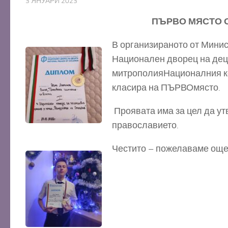
3 ЯНУАРИ 2023
ПЪРВО МЯСТО
О
В
о
рганизи
раното
от Минис
Национален дворец на деца
митрополия
Н
ационалния 
класира на
ПЪРВО
място
.
Проявата има за цел да ут
православието.
Честито – пожелаваме още 