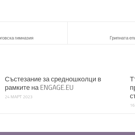
говска гимназия
Грипната еп
Състезание за средношколци в
Т
рамките на ENGAGE.EU
п
с
24 МАРТ 2023
16