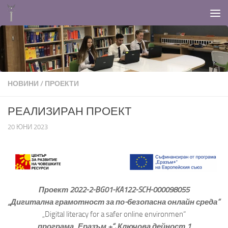
Към съдържанието
НОВИНИ
/
ПРОЕКТИ
РЕАЛИЗИРАН ПРОЕКТ
20 ЮНИ 2023
Проект 202
2-
2-BG01-KA1
22-
SCH-000098055
„Дигитална грамотност за по-безопасна онлайн среда“
„Digital literacy for a safer online environmen“
програма „Еразъм +“, Ключова дейност 1