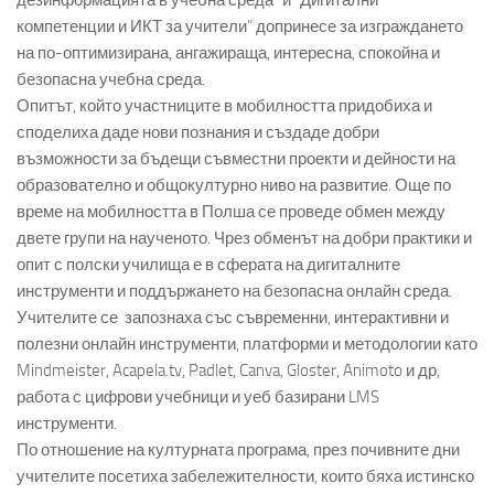
компетенции и ИКТ за учители” допринесе за изграждането
на по-оптимизирана, ангажираща, интересна, спокойна и
безопасна учебна среда.
Опитът, който участниците в мобилността придобиха и
споделиха даде нови познания и създаде добри
възможности за бъдещи съвместни проекти и дейности на
образователно и общокултурно ниво на развитие. Още по
време на мобилността в Полша се проведе обмен между
двете групи на наученото. Чрез обменът на добри практики и
опит с полски училища е в сферата на дигиталните
инструменти и поддържането на безопасна онлайн среда.
Учителите се запознаха със съвременни, интерактивни и
полезни онлайн инструменти, платформи и методологии като
Mindmeister, Acapela.tv, Padlet, Canva, Gloster, Animoto и др,
работа с цифрови учебници и уеб базирани LMS
инструменти.
По отношение на културната програма, през почивните дни
учителите посетиха забележителности, които бяха истинско