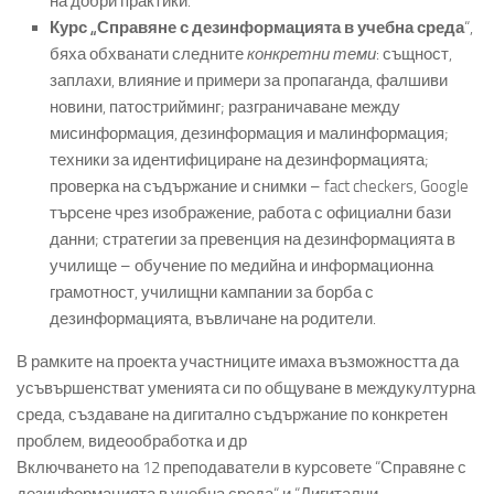
на добри практики.
Курс „Справяне с дезинформацията в учебна среда
“,
бяха обхванати следните
конкретни теми
: същност,
заплахи, влияние и примери за пропаганда, фалшиви
новини, патострийминг; разграничаване между
мисинформация, дезинформация и малинформация;
техники за идентифициране на дезинформацията;
проверка на съдържание и снимки – fact checkers, Google
търсене чрез изображение, работа с официални бази
данни; стратегии за превенция на дезинформацията в
училище – обучение по медийна и информационна
грамотност, училищни кампании за борба с
дезинформацията, въвличане на родители.
В рамките на проекта участниците имаха възможността да
усъвършенстват уменията си по общуване в междукултурна
среда, създаване на дигитално съдържание по конкретен
проблем, видеообработка и др
Включването на 12 преподаватели в курсовете “Справяне с
дезинформацията в учебна среда“ и “Дигитални