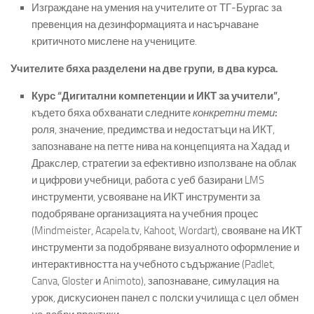
Изграждане на умения на учителите от ТГ-Бургас за
превенция на дезинформацията и насърчаване
критичното мислене на учениците.
Учителите бяха разделени на две групи, в два курса.
Курс “Дигитални компетенции и ИКТ за учители”,
където бяха обхванати следните
конкретни теми
:
роля, значение, предимства и недостатъци на ИКТ,
запознаване на петте нива на концепцията на Хадад и
Дракслер, стратегии за ефективно използване на облак
и цифрови учебници, работа с уеб базирани LMS
инструменти, усвояване на ИКТ инструменти за
подобряване организацията на учебния процес
(Mindmeister, Acapela.tv, Kahoot, Wordart), свояване на ИКТ
инструменти за подобряване визуалното оформление и
интерактивността на учебното съдържание (Padlet,
Canva, Gloster и Animoto), запознаване, симулация на
урок, дискусионен панел с полски училища с цел обмен