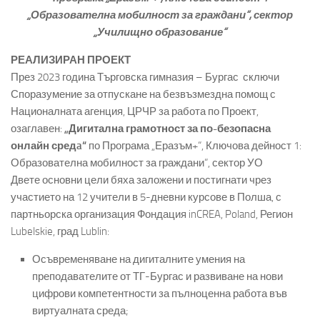
„Образователна мобилност за граждани“, сектор
„Училищно образование“
РЕАЛИЗИРАН ПРОЕКТ
През 2023 година Търговска гимназия – Бургас сключи
Споразумение за отпускане на безвъзмездна помощ с
Националната агенция, ЦРЧР за работа по Проект,
озаглавен:
„Дигитална грамотност за по-безопасна
онлайн средa“
по Програма „Еразъм+“, Ключова дейност 1:
Образователна мобилност за граждани“, сектор УО
Двете основни цели бяха заложени и постигнати чрез
участието на 12 учители в 5-дневни курсове в Полша, с
партньорска организация Фондация inCREA, Poland, Регион
Lubelskie, град Lublin:
Осъвременяване на дигиталните умения на
преподавателите от ТГ-Бургас и развиване на нови
цифрови компетентности за пълноценна работа във
виртуалната среда;