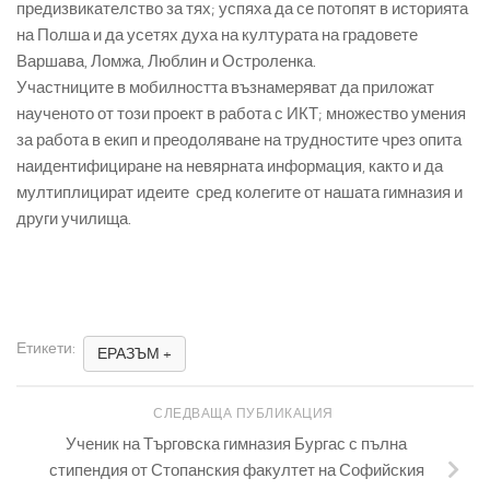
предизвикателство за тях; успяха да се потопят в историята
на Полша и да усетях духа на културата на градовете
Варшава, Ломжа, Люблин и Остроленка.
Участниците в мобилността възнамеряват да приложат
наученото от този проект в работа с ИКТ; множество умения
за работа в екип и преодоляване на трудностите чрез опита
наидентифициране на невярната информация, както и да
мултиплицират идеите сред колегите от нашата гимназия и
други училища.
Етикети:
ЕРАЗЪМ +
СЛЕДВАЩА ПУБЛИКАЦИЯ
Ученик на Търговска гимназия Бургас с пълна
стипендия от Стопанския факултет на Софийския