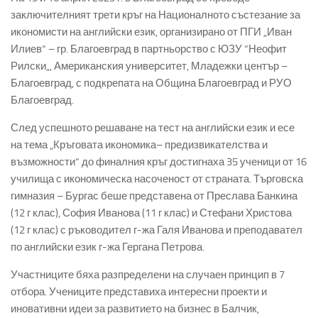
заключителният
трети кръг
на
Националното състезание за
икономисти на английски език, организирано от ПГИ „Иван
Илиев“ – гр. Благоевград в партньорство с ЮЗУ
“
Неофит
Рилски
„, А
мериканския
университет
,
Младежки
център
–
Благоевград
,
с
подкрепата
на
Община
Благоевград
и
РУО
Благоевград
.
След
успешното
решаване
на
тест
на
английски
език
и
есе
на
тема
„
Кръговата
икономика
–
предизвикателства
и
възможности
“
до
финалния
кръг
достигнаха
35
ученици
от
16
училища
с
икономическа
насоченост
от
страната
.
Търговска
гимназия – Бургас беше представена от Преслава Банкина
(12 г клас), София Иванова (11 г клас) и Стефани Христова
(12 г клас) с ръководител г-жа Галя Иванова и преподавател
по английски език г-жа Гергана Петрова.
Участниците
бяха
разпределени
на
случаен
принцип
в
7
отбора. Учениците представиха
интересни
проекти
и
иновативни
идеи
за
развитието
на
бизнес
в
Балчик
,