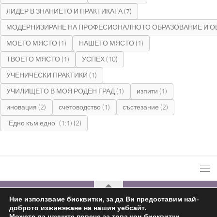
ЛИДЕР В ЗНАНИЕТО И ПРАКТИКАТА
(7)
МОДЕРНИЗИРАНЕ НА ПРОФЕСИОНАЛНОТО ОБРАЗОВАНИЕ И О
МОЕТО МЯСТО
(1)
НАШЕТО МЯСТО
(1)
ТВОЕТО МЯСТО
(1)
УСПЕХ
(10)
УЧЕНИЧЕСКИ ПРАКТИКИ
(1)
УЧИЛИЩЕТО В МОЯ РОДЕН ГРАД
(1)
изпити
(1)
иновация
(2)
счетоводство
(1)
състезание
(2)
“Едно към едно” (1:1)
(2)
Ние използваме бисквитки, за да Ви предоставим най-
доброто изживяване на нашия уебсайт.
С подкрепата на
Николай Комнев
2019 - 2026
Можете да научите повече за това кои бисквитки