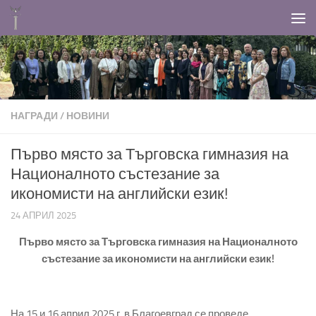
Към съдържанието
НАГРАДИ
/
НОВИНИ
Първо място за Търговска гимназия на
Националното състезание за
икономисти на английски език!
24 АПРИЛ 2025
Първо място за Търговска гимназия на Националното
състезание за икономисти на английски език!
На
15
и
16
април
2025
г.
в
Благоевград
се
проведе