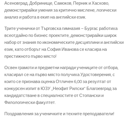
Асеновград
,
Добринище
,
Самоков
,
Перник и
Хасково
,
демонстрирайки
умения
за
критично
мислене
,
логически
анализ
и
работа
в
екип
на
английски
език
.
Трите ученички от Търговска гимназия – Бургас работиха
всеотдайно по бизнес проектите, демонстрирайки широк
набор от знания по икономическите дисциплини и английски
език, като отборът на София Иванова се класира на
престижното първо място!
Освен грамоти и предметни награди у
чениците от отбора,
класирал се на първо място получиха Удостоверения, с
които се признава оценка Отличен 6,00 за резултат от
конкурсен изпит в ЮЗУ „Неофит Рилски“ Благоевград за
кандидатстване в специалностите от Стопански и
Филологически факултет.
Поздравления за ученичките и техните преподаватели!