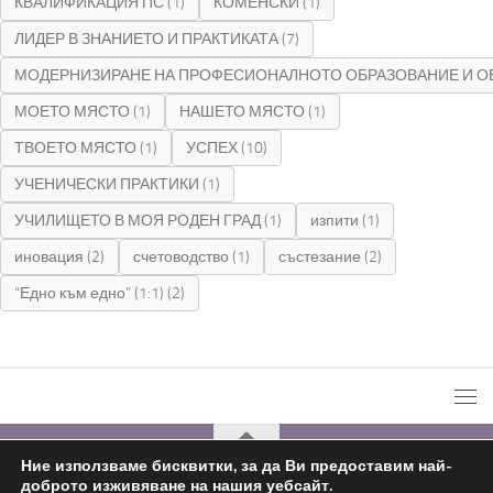
КВАЛИФИКАЦИЯ ПС
(1)
КОМЕНСКИ
(1)
ЛИДЕР В ЗНАНИЕТО И ПРАКТИКАТА
(7)
МОДЕРНИЗИРАНЕ НА ПРОФЕСИОНАЛНОТО ОБРАЗОВАНИЕ И О
МОЕТО МЯСТО
(1)
НАШЕТО МЯСТО
(1)
ТВОЕТО МЯСТО
(1)
УСПЕХ
(10)
УЧЕНИЧЕСКИ ПРАКТИКИ
(1)
УЧИЛИЩЕТО В МОЯ РОДЕН ГРАД
(1)
изпити
(1)
иновация
(2)
счетоводство
(1)
състезание
(2)
“Едно към едно” (1:1)
(2)
Ние използваме бисквитки, за да Ви предоставим най-
доброто изживяване на нашия уебсайт.
С подкрепата на
Николай Комнев
2019 - 2026