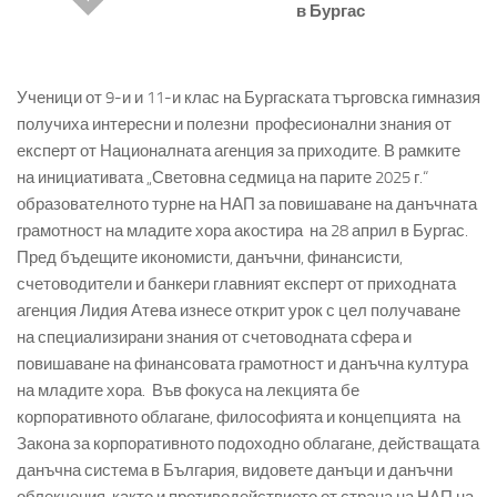
в Бургас
Ученици от 9-и и 11-и клас на Бургаската търговска гимназия
получиха интересни и полезни професионални знания от
експерт от Националната агенция за приходите. В рамките
на инициативата „Световна седмица на парите 2025 г.“
образователното турне на НАП за повишаване на данъчната
грамотност на младите хора акостира на 28 април в Бургас.
Пред бъдещите икономисти, данъчни, финансисти,
счетоводители и банкери главният експерт от приходната
агенция Лидия Атева изнесе открит урок с цел получаване
на специализирани знания от счетоводната сфера и
повишаване на финансовата грамотност и данъчна култура
на младите хора. Във фокуса на лекцията бе
корпоративното облагане, философията и концепцията на
Закона за корпоративното подоходно облагане, действащата
данъчна система в България, видовете данъци и данъчни