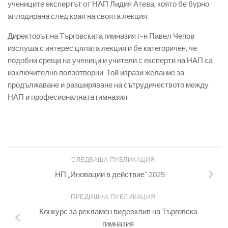
учениците експертът от НАП Лидия Атева, която бе бурно
аплодирана след края на своята лекция.
Директорът на Търговската гимназия г-н Павел Чепов
изслуша с интерес цялата лекция и бе категоричен, че
подобни срещи на ученици и учители с експерти на НАП са
изключително ползотворни. Той изрази желание за
продължаване и разширяване на сътрудичеството между
НАП и професионалната гимназия.
СЛЕДВАЩА ПУБЛИКАЦИЯ
НП „Иновации в действие“ 2025
ПРЕДИШНА ПУБЛИКАЦИЯ
Конкурс за рекламен видеоклип на Търговска
гимназия