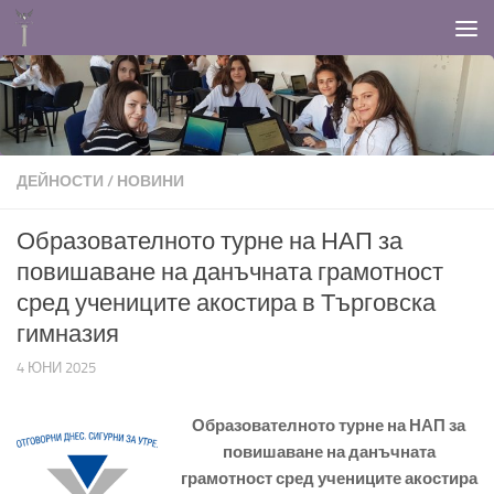
Към съдържанието
ДЕЙНОСТИ
/
НОВИНИ
Образователното турне на НАП за
повишаване на данъчната грамотност
сред учениците акостира в Търговска
гимназия
4 ЮНИ 2025
Образователното турне на НАП за
повишаване на данъчната
грамотност сред учениците акостира