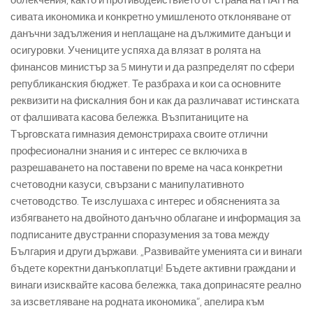
облекчения, както и противодействието от страна на НАП на
сивата икономика и конкретно умишленото отклоняване от
данъчни задължения и неплащане на дължимите данъци и
осигуровки. Учениците успяха да влязат в ролята на
финансов министър за 5 минути и да разпределят по сфери
републиканския бюджет. Те разбраха и кои са основните
реквизити на фискалния бон и как да различават истинската
от фалшивата касова бележка. Възпитаниците на
Търговската гимназия демонстрираха своите отлични
професионални знания и с интерес се включиха в
разрешаването на поставени по време на часа конкретни
счетоводни казуси, свързани с манипулативното
счетоводство. Те изслушаха с интерес и обясненията за
избягването на двойното данъчно облагане и информация за
подписаните двустранни споразумения за това между
България и други държави. „Развивайте уменията си и винаги
бъдете коректни данъкоплатци! Бъдете активни граждани и
винаги изисквайте касова бележка, така допринасяте реално
за изсветляване на родната икономика“, апелира към