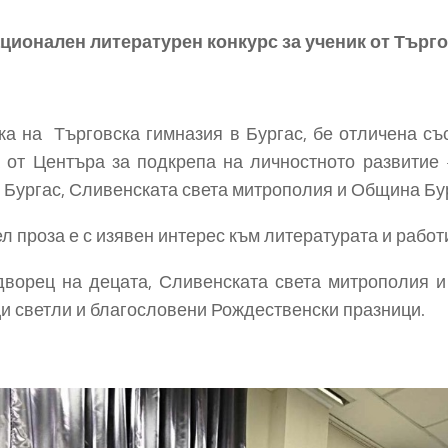
ционален литературен конкурс за ученик от Търг
ка на Търговска гимназия в Бургас, бе отличена с
а от Центъра за подкрепа на личностното развитие 
 Бургас, Сливенската света митрополия и Община Бу
л проза е с изявен интерес към литературата и рабо
дворец на децата, Сливенската света митрополия и
и светли и благословени Рождественски празници.