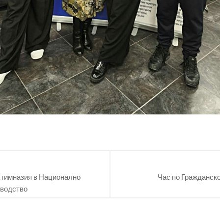
 гимназия в Национално
Час по Гражданск
оводство