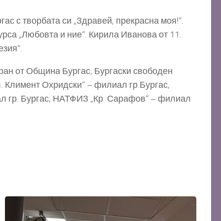
ас с творбата си „Здравей, прекрасна моя!“.
курса „Любовта и ние“. Кирила Иванова от 11.
езия“.
иран от Община Бургас, Бургаски свободен
. Климент Охридски“ – филиал гр.Бургас,
л гр. Бургас, НАТФИЗ „Кр. Сарафов“ – филиал