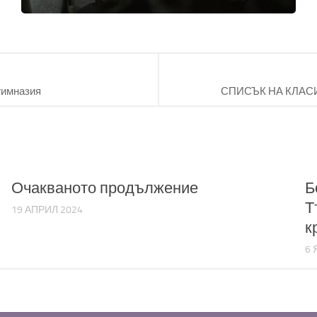
гимназия
СПИСЪК НА КЛАС
Очакваното продължение
Б
Т
19 АПРИЛ 2024
к
6 