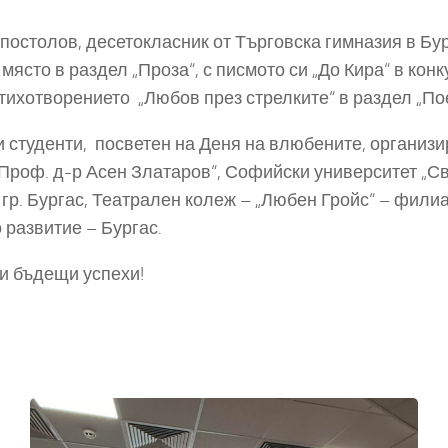
столов, десетокласник от Търговска гимназия в Бург
 място в раздел „Проза“, с писмото си „До Кира“ в кон
тихотворението „Любов през стрелките“ в раздел „По
и студенти, посветен на Деня на влюбените, организ
 Проф. д-р Асен Златаров“, Софийски университет „Св
р. Бургас, Театрален колеж – „Любен Гройс“ – филиа
 развитие – Бургас.
и бъдещи успехи!