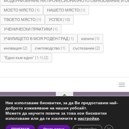
МОДЕРНИЗИРАНЕ НА ПРОФЕСИОНАЛНОТО ОБРАЗОВАНИЕ И О
МОЕТО МЯСТО
(1)
НАШЕТО МЯСТО
(1)
ТВОЕТО МЯСТО
(1)
УСПЕХ
(10)
УЧЕНИЧЕСКИ ПРАКТИКИ
(1)
УЧИЛИЩЕТО В МОЯ РОДЕН ГРАД
(1)
изпити
(1)
иновация
(2)
счетоводство
(1)
състезание
(2)
“Едно към едно” (1:1)
(2)
Ние използваме бисквитки, за да Ви предоставим най-
доброто изживяване на нашия уебсайт.
С подкрепата на
Николай Комнев
2019 - 2026
Можете да научите повече за това кои бисквитки
използваме или да ги изключите в
настройки
.
Close GDP