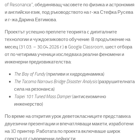
of Resonance”, обединяващ часовете по физика и астрономия
и английски език, под ръководството на г-жа Стефка Русева
и г-жа Дарина Евтимова.
Проектът успешно преплете теорията с дигиталните
технологии и чуждоезиковото обучение. В продължение на
месец (31.03. – 30.04.2026 г.) в Google Classroom, шест отбора
от по четирима ученици изследваха реални феномени и
инженерни предизвикателства:
The Bay of Fundy
(приливи и хидродинамика)
The Tacoma Narrows Bridge Disaster Analysis
(разрушителната
сила на резонанса)
Taipei 101 Tuned Mass Damper
(антисеизмично
инженерство)
По време на открития урок деветокласниците представиха
двуезични презентации и впечатляващи макети, изработени
на 3D принтер. Работата по проекта включваше широк
спектър от съвременни дейности: