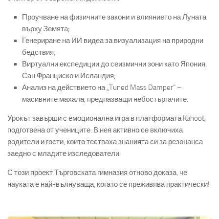
Проучване на физичните закони и влиянието на Луната
върху Земята;
Генериране на ИИ видеа за визуализация на природни
бедствия;
Виртуални експедиции до сеизмични зони като Япония,
Сан Франциско и Исландия;
Анализ на действието на „Tuned Mass Damper“ –
масивните махала, предпазващи небостъргачите.
Урокът завърши с емоционална игра в платформата Kahoot,
подготвена от учениците. В нея активно се включиха
родители и гости, които тестваха знанията си за резонанса
заедно с младите изследователи.
С този проект Търговската гимназия отново доказа, че
науката е най-вълнуваща, когато се преживява практически!