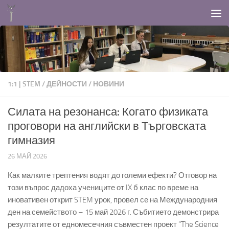
Към съдържанието
1:1 | STEM
/
ДЕЙНОСТИ
/
НОВИНИ
Силата на резонанса: Когато физиката
проговори на английски в Търговската
гимназия
26 МАЙ 2026
Как малките трептения водят до големи ефекти? Отговор на
този въпрос дадоха учениците от IX б клас по време на
иновативен открит STEM урок, провел се на Международния
ден на семейството – 15 май 2026 г. Събитието демонстрира
резултатите от едномесечния съвместен проект “The Science