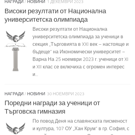
НАГРАДИ
/
НОВИНИ
1 ДЕКЕМВРИ 2023
Високи резултати от Национална
университетска олимпиада
Високи резултати от Национална
университетска олимпиада за ученици в
секция „Търговията в XXI век – настояще и
бъдеще“ на Икономически университет –
Варна На 25 ноември 2023 г. ученици от XI
и XII клас се включиха с огромен интерес
и...
НАГРАДИ
/
НОВИНИ
30 НОЕМВРИ 2023
Поредни награди за ученици от
Търговска гимназия
По повод Деня на славянската писменост
и култура, 107 ОУ „Хан Крум“ в гр. София, с