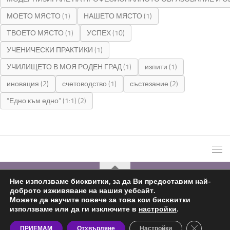
МОЕТО МЯСТО
(1)
НАШЕТО МЯСТО
(1)
ТВОЕТО МЯСТО
(1)
УСПЕХ
(10)
УЧЕНИЧЕСКИ ПРАКТИКИ
(1)
УЧИЛИЩЕТО В МОЯ РОДЕН ГРАД
(1)
изпити
(1)
иновация
(2)
счетоводство
(1)
състезание
(2)
“Едно към едно” (1:1)
(2)
Ние използваме бисквитки, за да Ви предоставим най-
доброто изживяване на нашия уебсайт.
С подкрепата на
Николай Комнев
2019 - 2026
Можете да научите повече за това кои бисквитки
използваме или да ги изключите в
настройки
.
Close GDP
ПРИЕМАМ
Отхвърляне
Настройки