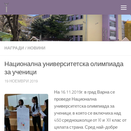
Към съдържанието
НАГРАДИ
/
НОВИНИ
Национална университетска олимпиада
за ученици
19 НОЕМВРИ 2019
На 16.11.2019г. в град Варна се
проведе Национална
университетска олимпиада за
ученици, в която се включиха над
450 средношколци от XI и XII клас от
цялата страна. Сред най-добре