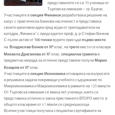
представилите се са 70 ученици от
Търговска гимназия – гр. Бургас.
Участниците в
секция Финанси
разработваха решение на
казус с практическа банкова насоченост и представиха
своите креативни идеи пред жури от преподаватели на
катедра „Финанси“ с председател проф. д-р Стефан Вачков.
С пълен актив от
100 точки
журито присъди
първо място
д
на
Владислав Бонев от XI
клас, на
трето
място се класира
г
Михаела Драганова от XI
клас,
специална грамота
и
предметна награда за отлично представяне получи
Марио
а
Козаров от XI
клас.
Участниците в
секция Икономика
отговаряха на въпросите
и решаваха задачи покриващи учебното съдържание по
Микроикономика и Макроикономика в рамките на 120 минути.
От Търговска гимназия се явиха пет ученици, които се
представиха отлично и заеха пристижното ВТОРО място в
общото класиране от 41 явили се средношколци.
Всички участници получиха специални сертификати за