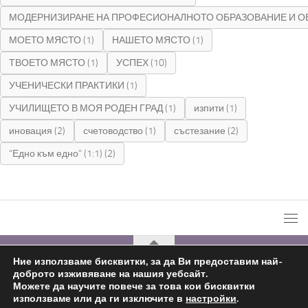
МОДЕРНИЗИРАНЕ НА ПРОФЕСИОНАЛНОТО ОБРАЗОВАНИЕ И О
МОЕТО МЯСТО
(1)
НАШЕТО МЯСТО
(1)
ТВОЕТО МЯСТО
(1)
УСПЕХ
(10)
УЧЕНИЧЕСКИ ПРАКТИКИ
(1)
УЧИЛИЩЕТО В МОЯ РОДЕН ГРАД
(1)
изпити
(1)
иновация
(2)
счетоводство
(1)
състезание
(2)
“Едно към едно” (1:1)
(2)
Ние използваме бисквитки, за да Ви предоставим най-
доброто изживяване на нашия уебсайт.
С подкрепата на
Николай Комнев
2019 - 2026
Можете да научите повече за това кои бисквитки
използваме или да ги изключите в
настройки
.