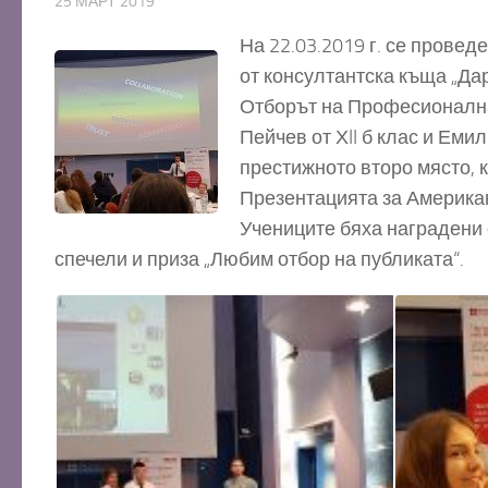
25 МАРТ 2019
На 22.03.2019 г. се прове
от консултантска къща „Да
Отборът на Професионална 
Пейчев от ХII б клас и Еми
престижното второ място, к
Презентацията за Американ
Учениците бяха наградени 
спечели и приза „Любим отбор на публиката“.