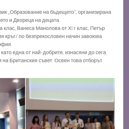
език „Образование на бъдещето“, организирана
ето и Двореца на децата.
 клас, Ванеса Манолова от ХI г клас, Петър
ния кръг/ по безпрекословен начин завоюва
офия.
като една от най-добрите, изнасяни до сега.
 на Британския съвет. Освен това отборът