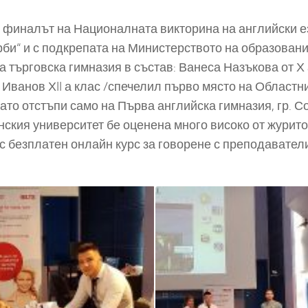
де финалът на Националната викторина на английски 
рби“ и с подкрепата на Министерството на образовани
търговска гимназия в състав: Ванеса Назъкова от Х а
л Иванов ХII а клас /спечелил първо място на Област
ато отстъпи само на Първа английска гимназия, гр. С
ския университет бе оценена много високо от журито 
с безплатен онлайн курс за говорене с преподаватели