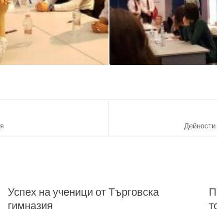
ия
Дейности 
Успех на ученици от Търговска
П
гимназия
т