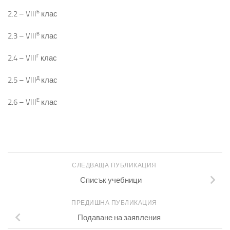
Б
2.2 – VIII
клас
В
2.3 – VIII
клас
Г
2.4 – VIII
клас
Д
2.5 – VIII
клас
Е
2.6 – VIII
клас
СЛЕДВАЩА ПУБЛИКАЦИЯ
Списък учебници
ПРЕДИШНА ПУБЛИКАЦИЯ
Подаване на заявления