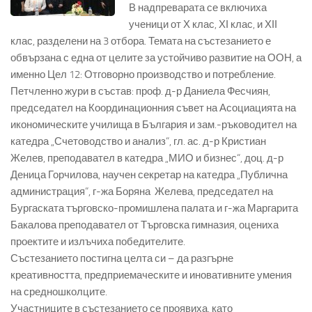
В надпреварата се включиха
ученици от Х клас, ХІ клас, и ХІІ
клас, разделени на 3 отбора. Темата на състезанието е
обвързана с една от целите за устойчиво развитие на ООН, а
именно Цел 12: Отговорно производство и потребление.
Петчленно жури в състав: проф. д-р Даниела Фесчиян,
председател на Координационния съвет на Асоциацията на
икономическите училища в България и зам.-ръководител на
катедра „Счетоводство и анализ“, гл. ас. д-р Кристиан
Желев, преподавател в катедра „МИО и бизнес“, доц. д-р
Деница Горчилова, научен секретар на катедра „Публична
администрация“, г-жа Боряна Желева, председател на
Бургаската търговско-промишлена палата и г-жа Маргарита
Бакалова преподавател от Търговска гимназия, оцениха
проектите и излъчиха победителите.
Състезанието постигна целта си – да разгърне
креативността, предприемаческите и иновативните умения
на средношколците.
Участниците в състезанието се проявиха, като