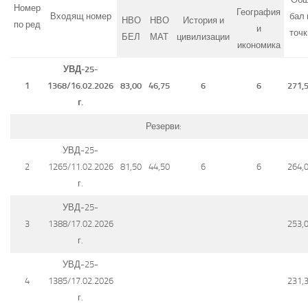
Номер
География
Входящ номер
бал 
НВО
НВО
История и
по ред
и
точк
БЕЛ
МАТ
цивилизации
икономика
УВД-25-
1
1368/16.02.2026
83,00
46,75
6
6
271,
г.
Резерви:
УВД-25-
2
1265/11.02.2026
81,50
44,50
6
6
264,
г.
УВД-25-
3
1388/17.02.2026
253,
г.
УВД-25-
4
1385/17.02.2026
231,
г.