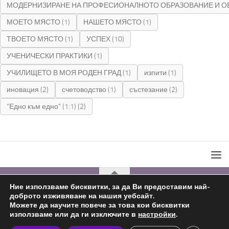
МОДЕРНИЗИРАНЕ НА ПРОФЕСИОНАЛНОТО ОБРАЗОВАНИЕ И О
МОЕТО МЯСТО
(1)
НАШЕТО МЯСТО
(1)
ТВОЕТО МЯСТО
(1)
УСПЕХ
(10)
УЧЕНИЧЕСКИ ПРАКТИКИ
(1)
УЧИЛИЩЕТО В МОЯ РОДЕН ГРАД
(1)
изпити
(1)
иновация
(2)
счетоводство
(1)
състезание
(2)
“Едно към едно” (1:1)
(2)
Ние използваме бисквитки, за да Ви предоставим най-
доброто изживяване на нашия уебсайт.
С подкрепата на
Николай Комнев
2019 - 2026
Можете да научите повече за това кои бисквитки
използваме или да ги изключите в
настройки
.