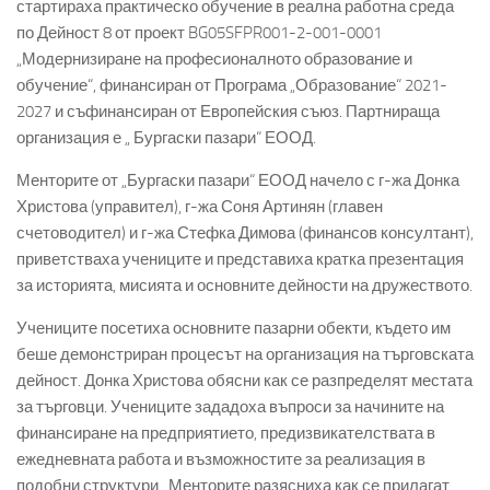
стартираха практическо обучение в реална работна среда
по Дейност 8 от проект BG05SFPR001-2-001-0001
„Модернизиране на професионалното образование и
обучение“, финансиран от Програма „Образование“ 2021-
2027 и съфинансиран от Европейския съюз. Партнираща
организация е „ Бургаски пазари“ ЕООД.
Менторите от „Бургаски пазари“ ЕООД начело с г-жа Донка
Христова (управител), г-жа Соня Артинян (главен
счетоводител) и г-жа Стефка Димова (финансов консултант),
приветстваха учениците и представиха кратка презентация
за историята, мисията и основните дейности на дружеството.
Учениците посетиха основните пазарни обекти, където им
беше демонстриран процесът на организация на търговската
дейност. Донка Христова обясни как се разпределят местата
за търговци. Учениците зададоха въпроси за начините на
финансиране на предприятието, предизвикателствата в
ежедневната работа и възможностите за реализация в
подобни структури. Менторите разясниха как се прилагат