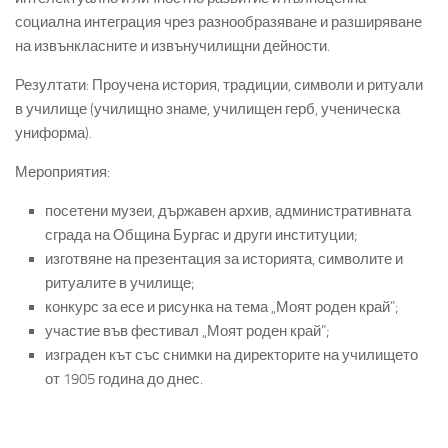
социална интеграция чрез разнообразяване и разширяване
на извънкласните и извънучилищни дейности.
Резултати: Проучена история, традиции, символи и ритуали
в училище (училищно знаме, училищен герб, ученическа
униформа).
Мероприятия:
посетени музеи, държавен архив, административната
сграда на Община Бургас и други институции;
изготвяне на презентация за историята, символите и
ритуалите в училище;
конкурс за есе и рисунка на тема „Моят роден край”;
участие във фестивал „Моят роден край”;
изграден кът със снимки на директорите на училището
от 1905 година до днес.