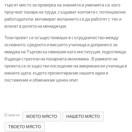
търсят място за проверка на знанията и уменията си, като
проучват пазара на труда, създават контакти с потенциални
работодатели, мотивират желанието си да работят с тях и
влизат в ролята на мениджъри.
Този проект се осъществяваше в сътрудничество между
основното, средното и висшето училища и допринесе за
имиджа на Търговска гимназия като институция, подготвяща
бъдещи стратези на пазарната икономика . В рамките на
проекта се осъществи посещение на американски училища в
южните щати, където презентирахме нашите идеи и
постижения и обменихме ценен опит.
Етикети:
МОЕТО МЯСТО
НАШЕТО МЯСТО
ТВОЕТО МЯСТО