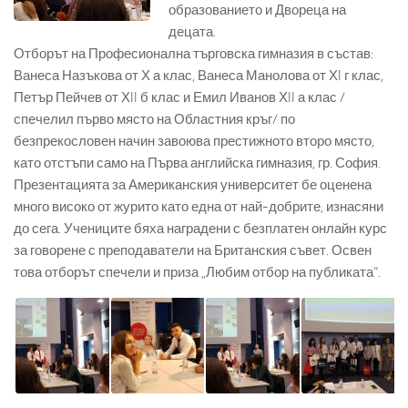
образованието и Двореца на
децата.
Отборът на Професионална търговска гимназия в състав:
Ванеса Назъкова от Х а клас, Ванеса Манолова от ХI г клас,
Петър Пейчев от ХII б клас и Емил Иванов ХII а клас /
спечелил първо място на Областния кръг/ по
безпрекословен начин завоюва престижното второ място,
като отстъпи само на Първа английска гимназия, гр. София.
Презентацията за Американския университет бе оценена
много високо от журито като една от най-добрите, изнасяни
до сега. Учениците бяха наградени с безплатен онлайн курс
за говорене с преподаватели на Британския съвет. Освен
това отборът спечели и приза „Любим отбор на публиката“.