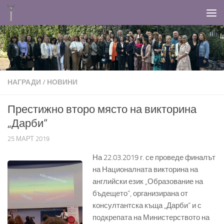
Към съдържанието
НАГРАДИ
/
НОВИНИ
Престижно второ място на викторина
„Дарби“
25 МАРТ 2019
На 22.03.2019 г. се проведе финалът
на Националната викторина на
английски език „Образование на
бъдещето“, организирана от
консултантска къща „Дарби“ и с
подкрепата на Министерството на