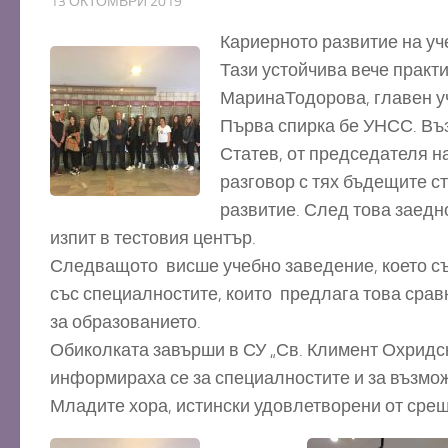
13 ОКТОМВРИ 2019
Кариерното развитие на уч
Тази устойчива вече практи
МаринаТодорова, главен у
Първа спирка бе УНСС. Въз
Статев, от председателя н
разговор с тях бъдещите с
развитие. След това заедн
изпит в тестовия център.
Следващото висше учебно заведение, което съб
със специалностите, които предлага това сра
за образованието.
Обиколката завърши в СУ „Св. Климент Охридск
информираха се за специалностите и за възмож
Младите хора, истински удовлетворени от срещи