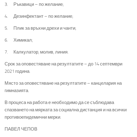
3. Ръкавици – по желание;
4. Дезинфектант – по желание;
5. Плик за връхни дрехи и чанти;
6. Химикал;
7. Калкулатор, молив, линия.
Срок за оповестяване на резултатите – до 14 септември
2021 година.
Място за оповестяване на резултатите – канцелария на
гимназията.
В процеса на работа е необходимо да се съблюдава
спазването на мярката за социална дистанция и на всички
противоепидемични мерки.
ПАВЕЛ ЧЕПОВ