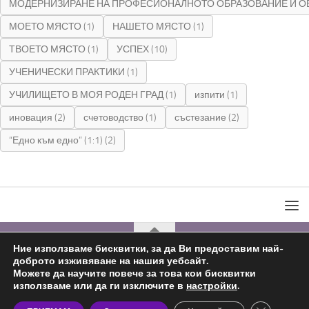
МОДЕРНИЗИРАНЕ НА ПРОФЕСИОНАЛНОТО ОБРАЗОВАНИЕ И О
МОЕТО МЯСТО
(1)
НАШЕТО МЯСТО
(1)
ТВОЕТО МЯСТО
(1)
УСПЕХ
(10)
УЧЕНИЧЕСКИ ПРАКТИКИ
(1)
УЧИЛИЩЕТО В МОЯ РОДЕН ГРАД
(1)
изпити
(1)
иновация
(2)
счетоводство
(1)
състезание
(2)
“Едно към едно” (1:1)
(2)
Ние използваме бисквитки, за да Ви предоставим най-
доброто изживяване на нашия уебсайт.
С подкрепата на
Николай Комнев
2019 - 2026
Можете да научите повече за това кои бисквитки
използваме или да ги изключите в
настройки
.