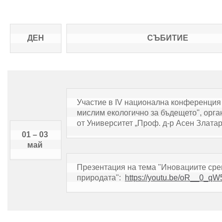
ДЕН
СЪБИТИЕ
Участие в IV национална конференция 
мислим екологично за бъдещето", орга
от Университет „Проф. д-р Асен Златар
01 – 03 
май 
Презентация на тема "Иновациите сре
природата":  
https://youtu.be/oR__0_q