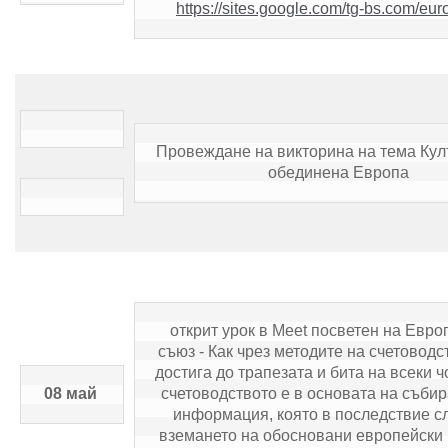
https://sites.google.com/tg-bs.com/eu
Провеждане на викторина на тема Култ
обединена Европа
открит урок в Meet посветен на Евро
съюз - Как чрез методите на счетоводст
достига до трапезата и бита на всеки чо
08 май 
счетоводството е в основата на събир
информация, която в последствие сл
вземането на обосновани европейски 