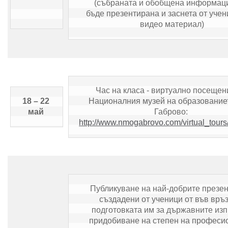
(събраната и обобщена информаци
бъде презентирана и заснета от учен
видео материал)
Час на класа - виртуално посещени
18 – 22 
Националния музей на образованието
май 
Габрово: 
http://www.nmogabrovo.com/virtual_tour
Публикуване на най-добрите презент
създадени от ученици от във връзк
подготовката им за държавните изпи
придобиване на степен на професио