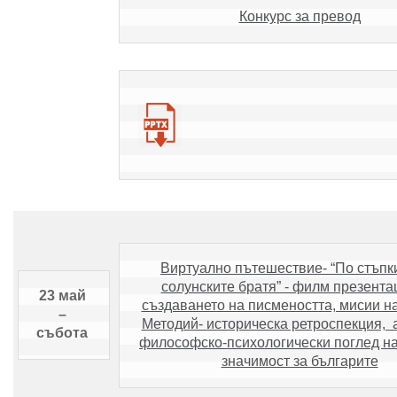
Конкурс за превод
Виртуално пътешествие- “По стъпки
солунските братя” - филм презентац
23 май 
създаването на писмеността, мисии на
– 
Методий- историческа ретроспекция,  а
събота 
философско-психологически поглед на
значимост за българите