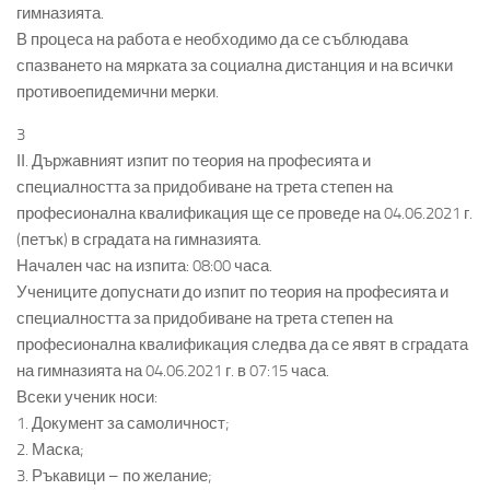
гимназията.
В процеса на работа е необходимо да се съблюдава
спазването на мярката за социална дистанция и на всички
противоепидемични мерки.
3
ІІ. Държавният изпит по теория на професията и
специалността за придобиване на трета степен на
професионална квалификация ще се проведе на 04.06.2021 г.
(петък) в сградата на гимназията.
Начален час на изпита: 08:00 часа.
Учениците допуснати до изпит по теория на професията и
специалността за придобиване на трета степен на
професионална квалификация следва да се явят в сградата
на гимназията на 04.06.2021 г. в 07:15 часа.
Всеки ученик носи:
1. Документ за самоличност;
2. Маска;
3. Ръкавици – по желание;