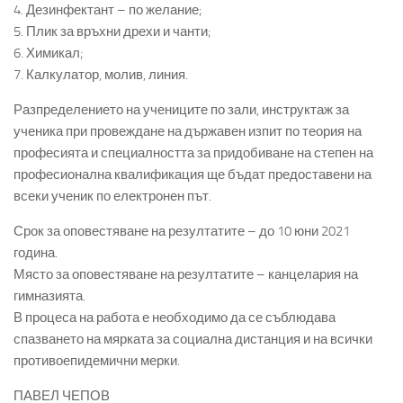
4. Дезинфектант – по желание;
5. Плик за връхни дрехи и чанти;
6. Химикал;
7. Калкулатор, молив, линия.
Разпределението на учениците по зали, инструктаж за
ученика при провеждане на държавен изпит по теория на
професията и специалността за придобиване на степен на
професионална квалификация ще бъдат предоставени на
всеки ученик по електронен път.
Срок за оповестяване на резултатите – до 10 юни 2021
година.
Място за оповестяване на резултатите – канцелария на
гимназията.
В процеса на работа е необходимо да се съблюдава
спазването на мярката за социална дистанция и на всички
противоепидемични мерки.
ПАВЕЛ ЧЕПОВ