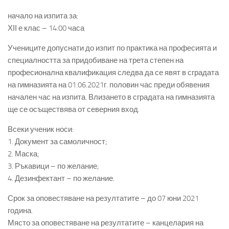
начало на изпита за:
ХІІ е клас – 14:00 часа
Учениците допуснати до изпит по практика на професията и
специалността за придобиване на трета степен на
професионална квалификация следва да се явят в сградата
на гимназията на 01.06.2021г. половин час преди обявения
начален час на изпита. Влизането в сградата на гимназията
ще се осъществява от северния вход.
Всеки ученик носи:
1. Документ за самоличност;
2. Маска;
3. Ръкавици – по желание;
4. Дезинфектант – по желание.
Срок за оповестяване на резултатите – до 07 юни 2021
година.
Място за оповестяване на резултатите – канцелария на