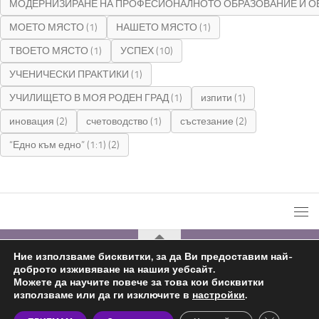
МОДЕРНИЗИРАНЕ НА ПРОФЕСИОНАЛНОТО ОБРАЗОВАНИЕ И О
МОЕТО МЯСТО
(1)
НАШЕТО МЯСТО
(1)
ТВОЕТО МЯСТО
(1)
УСПЕХ
(10)
УЧЕНИЧЕСКИ ПРАКТИКИ
(1)
УЧИЛИЩЕТО В МОЯ РОДЕН ГРАД
(1)
изпити
(1)
иновация
(2)
счетоводство
(1)
състезание
(2)
“Едно към едно” (1:1)
(2)
Ние използваме бисквитки, за да Ви предоставим най-
доброто изживяване на нашия уебсайт.
С подкрепата на
Николай Комнев
2019 - 2026
Можете да научите повече за това кои бисквитки
използваме или да ги изключите в
настройки
.