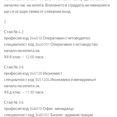
начален час на изпита. Влизането в сградата на гимназията
ще се осъществява от северния вход.
2
Стая № 4.2
професия код 344010 Оперативен счетоводител
специалност код 3440101 Оперативно счетоводство
начало на изпита за:
ХІІ б клас – 12:00 часа
Стая № 3.6
професия код 345120 Икономист
специалност код 3451204 Икономика и мениджмънт
начало на изпита за:
ХІІ д клас – 11:30 часа
Стая № 3.6
професия код 346010 Офис-мениджър
специалност код 3460101 Бизнес-администрация