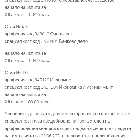
специалност код 3440101 Оперативно счетоводство
начало на изпита за:
ХІІ а клас – 09:00 часа
Стая № 4.3
професия код 343010 Финансист
специалност код 3430101 Банково дело
начало на изпита за:
ХІІ в клас – 09:00 часа
Стая № 3.6
професия код 345120 Икономист
специалност код 3451204 Икономика и мениджмънт
начало на изпита за:
ХІІ г клас – 09:00 часа
Учениците допуснати до изпит по практика на професията и
специалността за придобиване на трета степен на
професионална квалификация следва да се явят в сградата
на гимназията на 01.06.2021г. половин час преди обявения