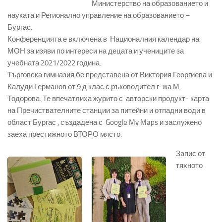
Министерство на образованието и
науката и Регионално управление на образованието –
Бургас.
Конференцията е включена в Националния календар на
МОН за изяви по интереси на децата и учениците за
учебната 2021/2022 година.
Търговска гимназия бе представена от Виктория Георгиева и
Калуди Германов от 9.д клас с ръководител г-жа М.
Тодорова. Те впечатлиха журито с авторски продукт- карта
на Пречиствателните станции за питейни и отпадни води в
област Бургас , създадена с Google My Maps и заслужено
заеха престижното
ВТОРО
място.
Запис от
тяхното