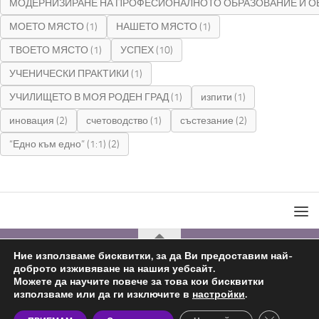
МОДЕРНИЗИРАНЕ НА ПРОФЕСИОНАЛНОТО ОБРАЗОВАНИЕ И О
МОЕТО МЯСТО
(1)
НАШЕТО МЯСТО
(1)
ТВОЕТО МЯСТО
(1)
УСПЕХ
(10)
УЧЕНИЧЕСКИ ПРАКТИКИ
(1)
УЧИЛИЩЕТО В МОЯ РОДЕН ГРАД
(1)
изпити
(1)
иновация
(2)
счетоводство
(1)
състезание
(2)
“Едно към едно” (1:1)
(2)
Ние използваме бисквитки, за да Ви предоставим най-
доброто изживяване на нашия уебсайт.
С подкрепата на
Николай Комнев
2019 - 2026
Можете да научите повече за това кои бисквитки
използваме или да ги изключите в
настройки
.
Close GDP