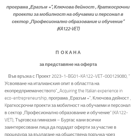
програма „Еразъм +“, Ключова дейност , Kраткосрочни
проекти за мобилност на обучаеми и персонал в
сектор „Професионално образование и обучение“
(KA122-VET)
П О К А Н А
за представяне на оферта
Във връзка с Проект 2023-1-BG01-KA122-VET-000129080, “
Усвояване на италианския опит в областта на
екопредприемачеството“,„Acquiring the Italian experience in
eco-entrepreneurship, програма „Еразъм +“, Ключова дейност ,
Kраткосрочни проекти за мобилност на обучаеми и персонал
в сектор „Професионално образование и обучение“ (KA122-
VET), Търговска гимназия – Бургас кани всички
заинтересовани лица да подадат оферти за участие в
процедура за възлагане на обществена поръчка чрез