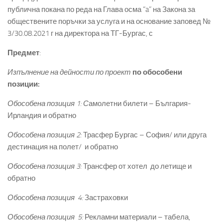
публична покана по реда на Глава осма “a” на Закона за
обществените поръчки за услуга и на основание заповед №
3/30.08.2021 г на директора на ТГ-Бургас, с
Предмет
:
Изпълнение на дейности по проект
по обособени
позиции:
Обособена позиция 1: С
амолетни билети – България-
Ирландия и обратно
Обособена позиция 2:
Трасфер Бургас – София/ или друга
дестинация на полет/ и обратно
Обособена позиция 3:
Трансфер от хотел до летище и
обратно
Обособена позиция 4:
Застраховки
Обособена позиция 5:
Рекламни материали – табела,