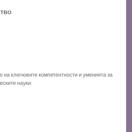
СТВО
о на ключовите компетентности и уменията за
еските науки.