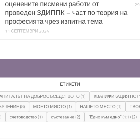
оценените писмени работи от
29
проведен ЗДИППК – част по теория на
професията чрез изпитна тема
11 СЕПТЕМВРИ 2024
ЕТИКЕТИ
АПИТАЛЪТ НА ДОБРОСЪСЕДСТВОТО
(1)
КВАЛИФИКАЦИЯ ПС
(
БУЧЕНИЕ
(8)
МОЕТО МЯСТО
(1)
НАШЕТО МЯСТО
(1)
ТВО
)
счетоводство
(1)
състезание
(2)
“Едно към едно” (1:1)
(2)