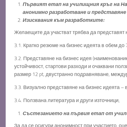
Първият етап на училищния кръг на На
анонимно разработване и представяне 
Изисквания към разработките:
Желаещите да участват трябва да представят н
3.1. Кратко резюме на бизнес идеята в обем до 
3.2. Представяне на бизнес идея (наименование
устойчивост, стартови разходи и очаквани полз
размер 12 pt, двустранно подравняване, междуре
3.3. Визуално представяне на бизнес идеята – 
3.4. Ползвана литература и други източници;
Състезанието на първия етап от учил
За да се осигури анонимност при участието, оц