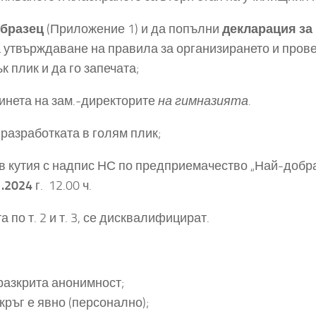
образец
(Приложение 1) и да попълни
декларация за
а утвърждаване на правила за организирането и пров
к плик и да го запечата;
инета на зам.-директорите
на гимназията.
 разработката в голям плик;
 в кутия с надпис НС по предприемачество „Най-добра
1.2024
г. 12.00 ч.
 по т. 2 и т. 3, се дисквалифицират.
разкрита анонимност;
кръг е явно (персонално);