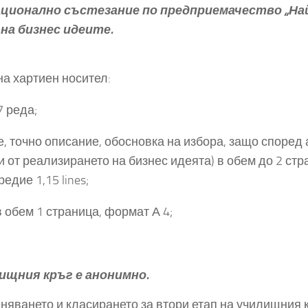
ционално състезание по предприемачество „Най-
на бизнес идеите.
а хартиен носител:
7 реда;
, точно описание, обосновка на избора, защо според 
и от реализирането на бизнес идеята) в обем до 2 ст
дие 1,15 lines;
в обем 1 страница, формат А 4;
ищния кръг е анонимно.
еняването и класирането за втори етап на училищния 