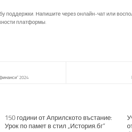
бу поддержки. Напишите через онлайн-чат или воспо
ежности платформы.
финанси“ 2024
150 години от Априлското въстание:
У
Урок по памет в стил „История.бг“
о