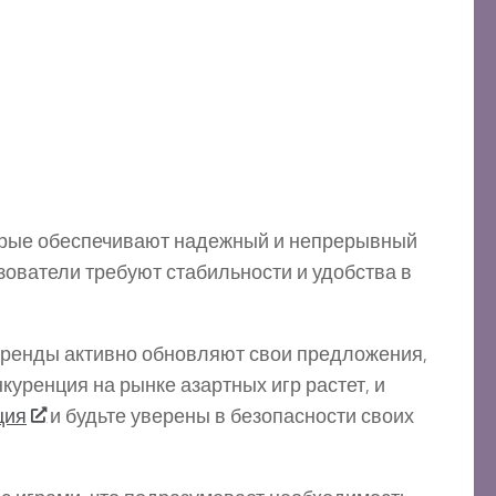
торые обеспечивают надежный и непрерывный
зователи требуют стабильности и удобства в
ренды активно обновляют свои предложения,
уренция на рынке азартных игр растет, и
ция
и будьте уверены в безопасности своих