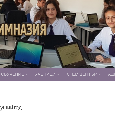
ОБУЧЕНИЕ
УЧЕНИЦИ
СТЕМ ЦЕНТЪР
АД
кущий год