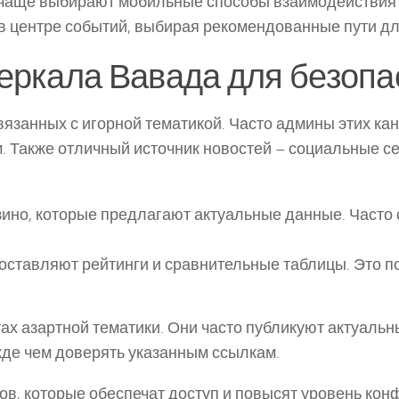
 чаще выбирают мобильные способы взаимодействия 
в центре событий, выбирая рекомендованные пути дл
еркала Вавада для безопас
вязанных с игорной тематикой. Часто админы этих ка
Также отличный источник новостей – социальные сет
зино, которые предлагают актуальные данные. Часто
оставляют рейтинги и сравнительные таблицы. Это п
ах азартной тематики. Они часто публикуют актуальн
жде чем доверять указанным ссылкам.
в, которые обеспечат доступ и повысят уровень кон