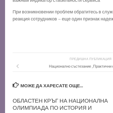
важный индикатор стабильности сервиса.
При возникновении проблем обратитесь в служ
реакция сотрудников – еще один признак над
ПРЕДИШНА ПУБЛИКАЦИЯ
Национално състезание „Практични 
МОЖЕ ДА ХАРЕСАТЕ ОЩЕ...
ОБЛАСТЕН КРЪГ НА НАЦИОНАЛНА
ОЛИМПИАДА ПО ИСТОРИЯ И