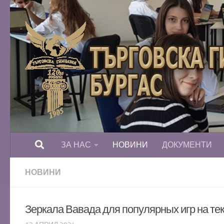
Към съдържанието
ЗА НАС
НОВИНИ
ДОКУМЕНТИ
НОВИНИ
Зеркала Вавада для популярных игр на те