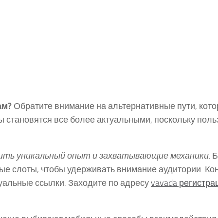
ам?
Обратите внимание на альтернативные пути, ко
ы становятся все более актуальными, поскольку поль
ить уникальный опыт и захватывающие механики.
Б
 слоты, чтобы удерживать внимание аудитории. Конк
туальные ссылки. Заходите по адресу
vavada регистра