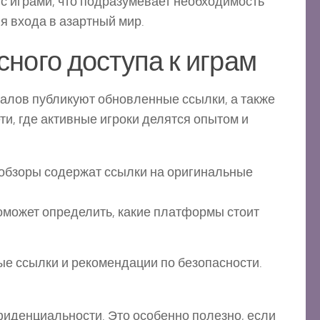
с играми, что подразумевает необходимость
я входа в азартный мир.
ного доступа к играм
налов публикуют обновленные ссылки, а также
и, где активные игроки делятся опытом и
 обзоры содержат ссылки на оригинальные
оможет определить, какие платформы стоит
ые ссылки и рекомендации по безопасности.
фиденциальности. Это особенно полезно, если