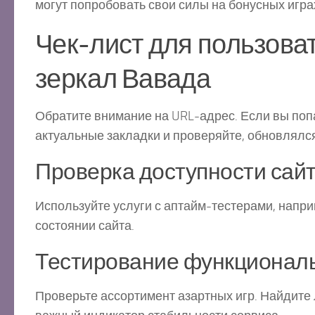
могут попробовать свои силы на бонусных игра
Чек-лист для пользова
зеркал Вавада
Обратите внимание на URL-адрес. Если вы по
актуальные закладки и проверяйте, обновлялс
Проверка доступности сай
Используйте услуги с аптайм-тестерами, наприм
состоянии сайта.
Тестирование функционал
Проверьте ассортимент азартных игр. Найдите 