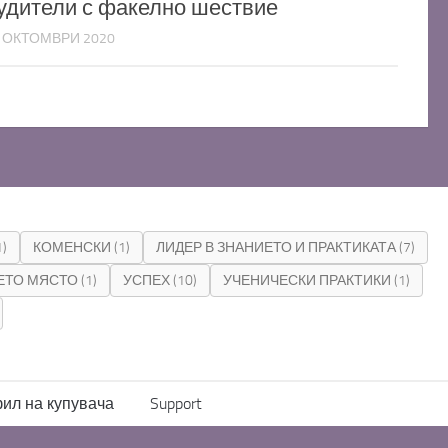
удители с факелно шествие
 ОКТОМВРИ 2020
1)
КОМЕНСКИ
(1)
ЛИДЕР В ЗНАНИЕТО И ПРАКТИКАТА
(7)
ЕТО МЯСТО
(1)
УСПЕХ
(10)
УЧЕНИЧЕСКИ ПРАКТИКИ
(1)
ил на купувача
Support