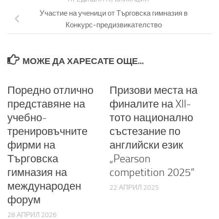
Участие на ученици от Търговска гимназия в
Конкурс-предизвикателство
МОЖЕ ДА ХАРЕСАТЕ ОЩЕ...
Поредно отлично
Призови места на
представяне на
финалите на XII-
учебно-
тото национално
тренировъчните
състезание по
фирми на
английски език
Търговска
„Pearson
гимназия на
competition 2025“
международен
22 АПРИЛ 2025
форум
28 АПРИЛ 2026