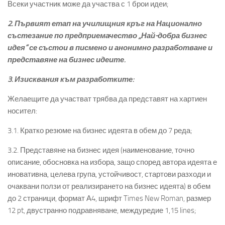
Всеки участник може да участва с 1 брои идеи;
2. Първият етап на училищния кръг на Национално
състезание по предприемачество „Най-добра бизнес
идея“ се състои в писмено и анонимно разработване и
представяне на бизнес идеите.
3. Изисквания към разработките:
Желаещите да участват трябва да представят на хартиен
носител:
3.1. Кратко резюме на бизнес идеята в обем до 7 реда;
3.2. Представяне на бизнес идея (наименование, точно
описание, обосновка на избора, защо според автора идеята е
иновативна, целева група, устойчивост, стартови разходи и
очаквани ползи от реализирането на бизнес идеята) в обем
до 2 страници, формат А4, шрифт Times New Roman, размер
12 pt, двустранно подравняване, междуредие 1,15 lines;