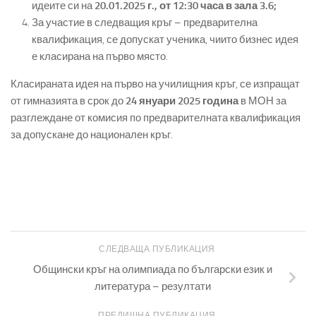
идеите си на
20.01.2025 г., от 12:30 часа в зала 3.6;
За участие в следващия кръг – предварителна
квалификация, се допускат ученика, чиито бизнес идея
е класирана на първо място.
Класираната идея на първо на училищния кръг, се изпращат
от гимназията в срок до
24 януари 2025 година
в МОН за
разглеждане от комисия по предварителната квалификация
за допускане до национален кръг.
СЛЕДВАЩА ПУБЛИКАЦИЯ
Общински кръг на олимпиада по български език и
литература – резултати
ПРЕДИШНА ПУБЛИКАЦИЯ