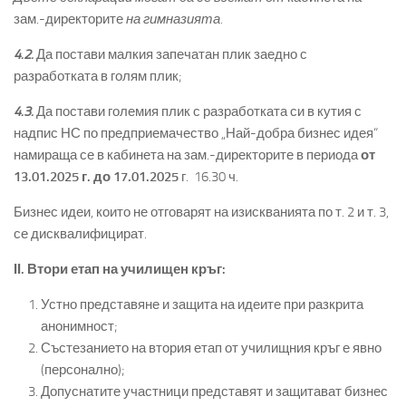
зам.-директорите
на гимназията.
4.2.
Да постави малкия запечатан плик заедно с
разработката в голям плик;
4.3.
Да постави големия плик с разработката си в кутия с
надпис НС по предприемачество „Най-добра бизнес идея“
намираща се в кабинета на зам.-директорите в периода
от
13.01.2025 г. до 17.01.2025
г. 16.30 ч.
Бизнес идеи, които не отговарят на изискванията по т. 2 и т. 3,
се дисквалифицират.
ІІ. Втори етап на училищен кръг:
Устно представяне и защита на идеите при разкрита
анонимност;
Състезанието на втория етап от училищния кръг е явно
(персонално);
Допуснатите участници представят и защитават бизнес