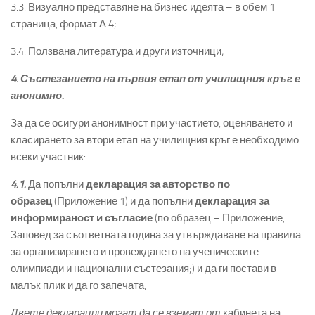
3.3. Визуално представяне на бизнес идеята – в обем 1
страница, формат А 4;
3.4. Ползвана литература и други източници;
4. Състезанието на първия етап от училищния кръг е
анонимно.
За да се осигури анонимност при участието, оценяването и
класирането за втори етап на училищния кръг е необходимо
всеки участник:
4.1.
Да попълни
декларация за авторство по
образец
(Приложение 1) и да попълни
декларация за
информираност и съгласие
(по образец – Приложение,
Заповед за съответната година за утвърждаване на правила
за организирането и провеждането на ученическите
олимпиади и национални състезания;) и да ги постави в
малък плик и да го запечата;
Двете декларации могат да се вземат от
кабинета на