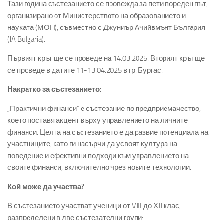
Тази година състезанието се провежда за пети пореден път,
организирано от Министерството на образованието и
науката (МОН), съвместно с Джуниър Ачийвмънт България
(JA Bulgaria).
Първият кръг ще се проведе на 14.03.2025. Вторият кръг ще
се проведе в датите 11-13.04.2025 в гр. Бургас.
Накратко за състезанието:
„Практични финанси“ е състезание по предприемачество,
което поставя акцент върху управлението на личните
финанси. Целта на състезанието е да развие потенциала на
участниците, като ги насърчи да усвоят култура на
поведение и ефективни подходи към управлението на
своите финанси, включително чрез новите технологии.
Кой може да участва?
В състезанието участват ученици от VІІI до ХІІ клас,
разпределени в две състезателни групи: