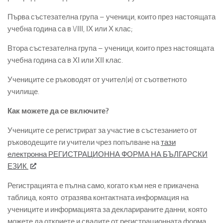
Първа състезателна група – ученици, които през настоящата
учебна година са в VІІІ, ІХ или Х клас;
Втора състезателна група – ученици, които през настоящата
учебна година са в ХІ или ХІІ клас.
Учениците се ръководят от учител(и) от съответното
училище.
Как можете да се включите?
Учениците се регистрират за участие в състезанието от
ръководещите ги учители чрез попълване на
тази
електронна РЕГИСТРАЦИОННА ФОРМА НА БЪЛГАРСКИ
ЕЗИК.
Регистрацията е пълна само, когато към нея е прикачена
таблица, която отразява контактната информация на
учениците и информацията за декларираните данни, която
можете да откриете и свалите от регистрационната форма.