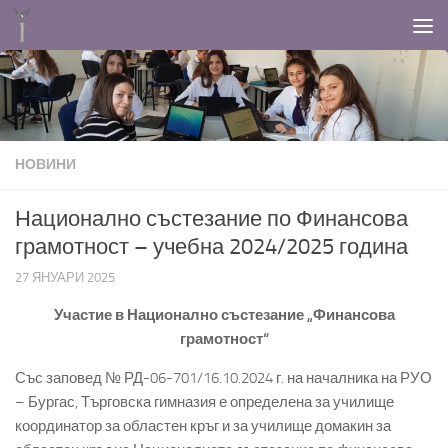
Към съдържанието
НОВИНИ
Национално състезание по Финансова
грамотност – учебна 2024/2025 година
27 ЯНУАРИ 2025
Участие в Национално състезание „Финансова
грамотност“
Със заповед № РД-06-701/16.10.2024 г. на началника на РУО
– Бургас, Търговска гимназия е определена за училище
координатор за областен кръг и за училище домакин за