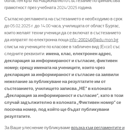
областен кръг на Националното състезание по финансова
грамотност през учебната 2024/2025 година.
Съгласно регламента на състезанието е необходимо в срок
до 05.02.2025 г. до 14.00 часа, училищата от област Бургас,
които желаят техни ученици да се включат в състезанието
да изпратят по електронна поща
info-200246@edu.mon.bg
списък на учениците по класове в табличен вид (Еxcel) със
следните реквизити:
имена, клас, електронен адрес,
декларация за информираност и съгласие, фиктивен
номер; срещу имената на учениците, които чрез
декларация за информираност и съгласие са заявили
нежелание за публикуване на резултатите им от
състезанието, училището записва „НЕ“ в колоната
„Декларация за информираност и съгласие“, като в този
случай задължително в колоната „Фиктивен номер“ се
посочва номер, под който ще бъдат публикувани
резултатите.
За Ваше улеснение публикуваме
връзка към регламентите и