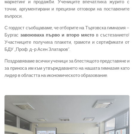
маркетинг и продажби. Учениците впечатлиха журито с
точни, аргументирани и прецизни отговори на поставените
въпроси.
С гордост съобщаваме, че отборите на Търговска гимназия –
Бургас
завоюваха първо и второ място
в състезанието!
Участниците получиха плакети, грамоти и сертификати от
БДУ „Проф. д-р Асен Златаров“.
Поздравяваме всички ученици за блестящото представяне и
за приноса им към утвърждаването на нашата гимназия като
лидер в областта на икономическото образование.