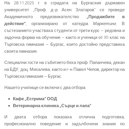
На 28.11.2025 г. в сградата на Бургаския държавен
университет „Проф. д-р Асен Златаров“ се проведе
Академичното предизвикателство
„Продажбите в
действие“
, организирано от катедра
Маркетинг
. В
състезанието участваха студенти от трети курс – редовна и
задочна форма на обучение – както и ученици от XII клас на
Търговска гимназия – Бургас, които достойно представиха
своята гимназия.
Специални гости на събитието бяха проф. Папанчева, декан
на БДУ, доц. Михалева, както и г-н Павел Чепов, директор на
Търговска гимназия – Бургас.
Нашето училище се включи с два отбора:
Кафе
„Естрима“ ООД
Ветеринарна клиника „Сърце и лапа“
И двата отбора показаха отлична подготовка,
професионално поведение и задълбочени знания по