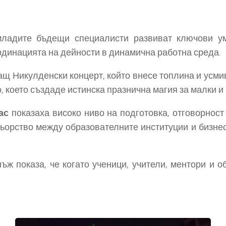
ите бъдещи специалисти развиват ключови умен
ординацията на дейности в динамична работна среда.
Никулденски концерт, който внесе топлина и усмив
 което създаде истинска празнична магия за малки и
ас
показаха високо ниво на подготовка, отговорност
ьорство между образователните институции и бизнес
показа, че когато ученици, учители, ментори и общ