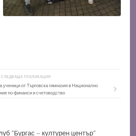
СЛЕДВАЩА ПУБЛИКАЦИЯ
а ученици от Търговска гимназия в Национално
ние по финанси и счетоводство
луб “Бургас – културен център”