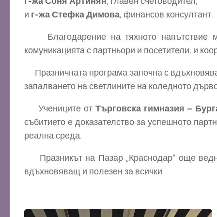
г-жа Соня Артинян
, главен счетоводител,
и
г-жа Стефка Димова
, финансов консултант.
Благодарение на тяхното напътствие млад
комуникацията с партньори и посетители, и ко
Празничната програма започна с вдъхновяващ 
запалването на светлините на коледното дърво,
Учениците от
Търговска гимназия – Бург
събитието е доказателство за успешното партн
реална среда.
Празникът на Пазар „Краснодар“ още веднъж 
вдъхновяващ и полезен за всички.