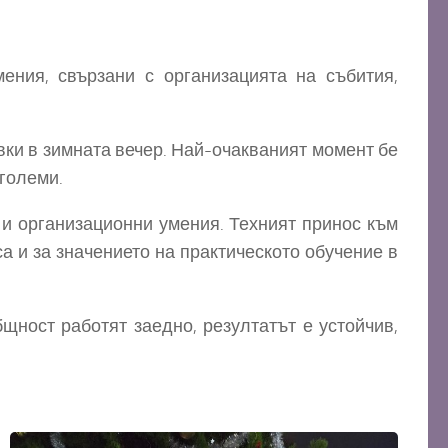
ия, свързани с организацията на събития,
ки в зимната вечер. Най-очакваният момент бе
 големи.
 и организационни умения. Техният принос към
а и за значението на практическото обучение в
ност работят заедно, резултатът е устойчив,