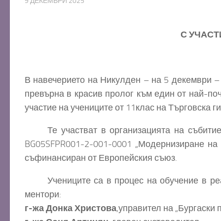
9 ДЕКЕМВРИ 2025
С УЧАСТ
В навечерието на Никулден – на 5 декември – 
превърна в красив пролог към един от най-по
участие на учениците от 11клас на Търговска г
Те участват в организацията на събитиет
BG05SFPR001-2-001-0001 „Модернизиране на 
съфинансиран от Европейския съюз.
Учениците са в процес на обучение в реал
ментори:
г-жа Донка
Христова
,управител на „Бургаски