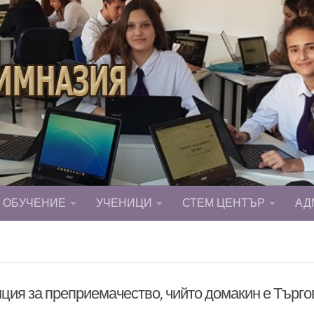
ОБУЧЕНИЕ
УЧЕНИЦИ
СТЕМ ЦЕНТЪР
АД
ия за преприемачество, чийто домакин е Търго