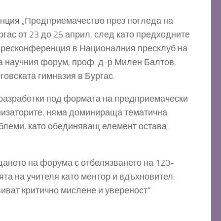
енция „Предприемачество през погледа на
ргас от 23 до 25 април, след като предходните
а пресконференция в Националния пресклуб на
на научния форум, проф. д-р Милен Балтов,
говската гимназия в Бургас.
 разработки под формата на предприемачески
ганизаторите, няма доминираща тематична
облеми, като обединяващ елемент остава
дането на форума с отбелязването на 120-
та на учителя като ментор и вдъхновител:
виват критично мислене и увереност“.