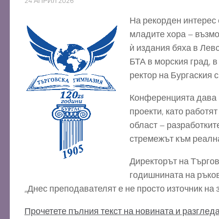
24 АПРИЛ 2026
На рекорден интерес
младите хора – възмож
ѝ издания бяха в Лев
БТА в морския град, 
ректор на Бургаския 
Конференцията дава 
проекти, като работя
област – разработкит
стремежът към реалн
Директорът на Търгов
годишнината на ръков
„Днес преподавателят е не просто източник на 
Прочетете пълния текст на новината и разгледа