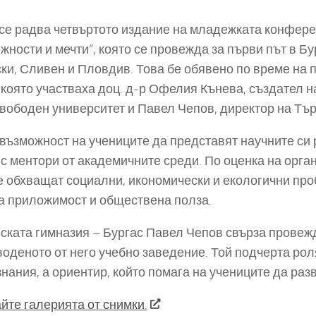
 се радва четвъртото издание на младежката конфер
ности и мечти“, която се провежда за първи път в Бу
ски, Сливен и Пловдив. Това бе обявено по време н
в която участваха доц. д-р Офелия Кънева, създател 
свободен университет и Павел Чепов, директор на Тър
възможност на учениците да представят научните си
т с ментори от академичните среди. По оценка на ор
е обхващат социални, икономически и екологични пр
а приложимост и обществена полза.
ската гимназия – Бургас Павел Чепов свърза провеж
оденото от него учебно заведение. Той подчерта роля
знания, а ориентир, който помага на учениците да раз
йте галерията от снимки.