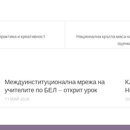
практика и креативност
Национална кръгла маса н
оценк
Междуинституционална мрежа на
К
учителите по БЕЛ – открит урок
Н
11 МАЙ 2026
30