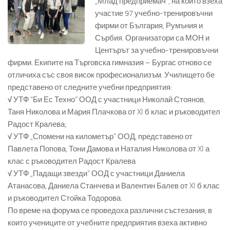
„Млад предприемач“, на който взеха
участие 97 учебно-тренировъчни
фирми от България, Румъния и
Сърбия. Организатори са МОН и
Центърът за учебно-тренировъчни
фирми. Екипите на Търговска гимназия – Бургас отново се
отличиха със своя висок професионализъм. Училището бе
представено от следните учебни предприятия:
√
УТФ “Би Ес Техно“ ООД с участници Николай Стоянов,
Таня Николова и Мария Плачкова от XI б клас и ръководител
Радост Кралева;
√
УТФ „Спомени на километър“ ООД, представено от
Павлета Попова, Тони Дамова и Наталия Николова от XI а
клас с ръководител Радост Кралева
√
УТФ „Падащи звезди“ ООД с участници Даниела
Атанасова, Даниела Станчева и Валентин Балев от XI б клас
и ръководител Стойка Тодорова.
По време на форума се проведоха различни състезания, в
които учениците от учебните предприятия взеха активно