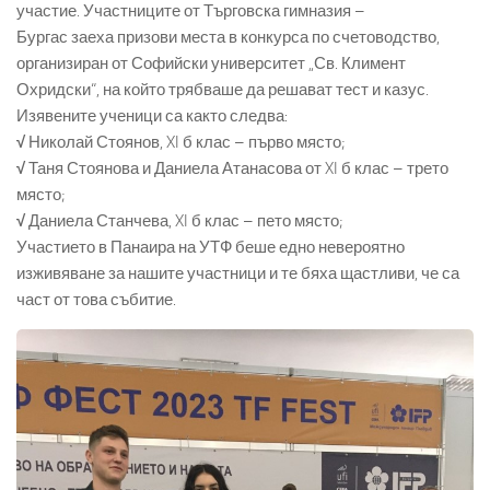
участие. Участниците от Търговска гимназия –
Бургас заеха призови места в конкурса по счетоводство,
организиран от Софийски университет „Св. Климент
Охридски“, на който трябваше да решават тест и казус.
Изявените ученици са както следва:
√
Николай Стоянов, XI б клас – първо място;
√
Таня Стоянова и Даниела Атанасова от XI б клас – трето
място;
√
Даниела Станчева, XI б клас – пето място;
Участието в Панаира на УТФ беше едно невероятно
изживяване за нашите участници и те бяха щастливи, че са
част от това събитие.